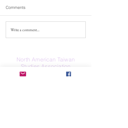
Instructors @Nat
2026年7月8日 
「臺灣研究」在近年來已經成
Comments
Taiwan Universi
優先考慮。 CET Ac
為一種視角、方法，更是重要
Programs 成立於 
的議題，成為國內外重要的研
總部位於美國華盛
究領域，各學科皆從不同視角
Write a comment...
力於提供美國大學
提出豐富且多元的討論。國立
外學習與文化沉浸
陽明交通大學人文社會學系素
於全球 9 個國家
以社會學、人類學、歷史學與
CET Taiwan 自 2
文化研究為四大研究主軸，重
North American Taiwan
運，並與國立臺灣
視跨領域對話，致力於開創新
Studies Association
合作，接待來自美國
的理論視野，擁有大學部、碩
所大專院校的學生
士班，直屬的客家文化學院亦
大學、華盛頓大學
設有博士班，為國內少數以族
If Zelle is your preferred donation
金斯大學、美國海
群、文化、歷史、人類、社會
method, here is our Zelle email:
學生
並具有完整教學結構之跨領域
secretary@na-tsa.org
單位。 為了提供並建立一個穩
定予國內
Send Us a Message