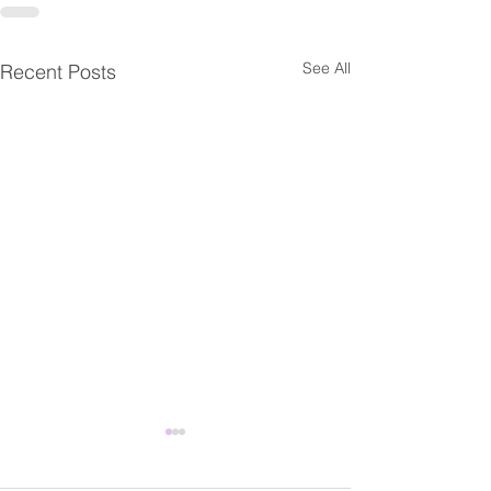
See All
Recent Posts
Fwd: 【臺灣研究暨海外學
Fwd: Apply by J
Academic Prog
人交流】工作坊