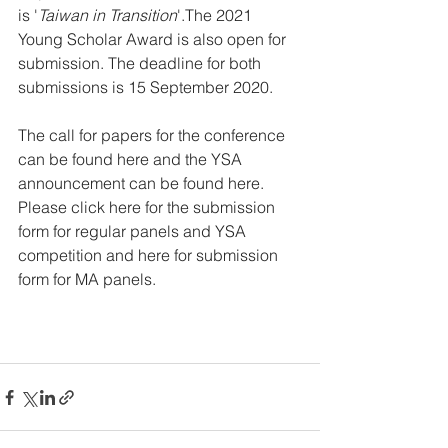
is '
Taiwan in Transition
'.The 2021 
Young Scholar Award is also open for 
submission. The deadline for both 
submissions is 15 September 2020. 
The call for papers for the conference 
can be found 
here
 and the YSA 
announcement can be found 
here
. 
Please click 
here
 for the submission 
form for regular panels and YSA 
competition and 
here
 for submission 
form for MA panels.