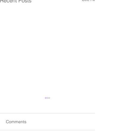
Recent Posts
Fwd: 【臺灣研究暨海外學
Fwd: Apply by J
Academic Prog
人交流】工作坊
Instructors @Nat
2026年7月8日 
「臺灣研究」在近年來已經成
Comments
Taiwan Universi
優先考慮。 CET Ac
為一種視角、方法，更是重要