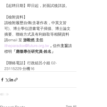
【起聘日期】即日起，於面試後詳談。
【檢附資料】
請檢附履歷自傳(含著作表，中英文皆
可)、博士學位證書電子掃描、博士論文
摘要、聯絡方式及有利錄取等相關資料
請email 至 
游毅然 主任 
itheparadox@future.org.tw
，
信件
主旨
請
標明
「應徵專任研究員-姓名」
【聯絡電話】行政組呂小姐 02-
23115229 分機16
See All