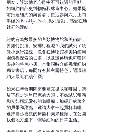
朋友，談談他們心目中不可錯過的景點，
如紐約自然史博物館和林肯中心。如果提
前抵達紐約的與會者，歡迎參與六月上旬
舉辦的 Brooklyn Pride 系列活動，感受在地
社群的連結。
紐約有為數眾多的各類博物館和美術館，
要如何挑選、安排行程呢？我們試列了幾
條小旅行路線，包含在博物館和美術館周
圍值得探索的去處，以及迷路時也可獲得
樂趣的特色小店。本集同時介紹幾間紐約
獨立書店，每間各有其主題特色，認識紐
約人最近在讀什麼。
如果在年會期間需要補充攝取咖啡因，請
放下想走進星巴克的念頭，不妨試試稚涵
和安如標記愛心的咖啡廳，加碼紐約著名
的貝果和甜點！邀請大家一起買杯咖啡、
選擇自己喜歡的抹醬和貝果種類，在公園
找個地方坐下，體驗紐約的日常生活。