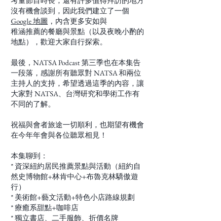
考量節目時長，還有許多值得拜訪的地方
沒有機會談到，因此我們建立了一個
Google 地圖
，內含更多安如與
稚涵推薦的餐廳與景點（以及夜晚小酌的
地點），歡迎大家自行探索。
最後，NATSA Podcast 第三季也在本集告
一段落，感謝所有聽眾對 NATSA 和兩位
主持人的支持，希望透過這季的內容，讓
大家對 NATSA、台灣研究和學術工作有
不同的了解。
祝福與會者旅途一切順利，也期望有機會
在今年年會與各位聽眾相見！
本集聊到：
* 資深紐約居民推薦景點與活動（紐約自
然史博物館+林肯中心+布魯克林驕傲遊
行）
* 美術館+藝文活動+特色小店路線規劃
* 療癒系甜點+咖啡店
* 獨立書店、二手服飾、折價名牌