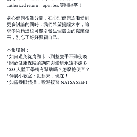
authorized return、open box 等關鍵字！
身心健康很難分開，在心理健康逐漸受到
更多討論的同時，我們希望提醒大家，追
求學術精進也可能引發生理層面的職業傷
害，別忘了好好照顧自己。
本集聊到：
* 如何避免從肩頸卡卡到整隻手不聽使喚
* 關於健康保險的詢問與鑽研永遠不嫌多
* $$$ 人體工學椅有幫助嗎？怎麼撿便宜？
* 伸展小教室：動起來，現在！
* 如需養眼體操，歡迎複習 NATSA S2EP1