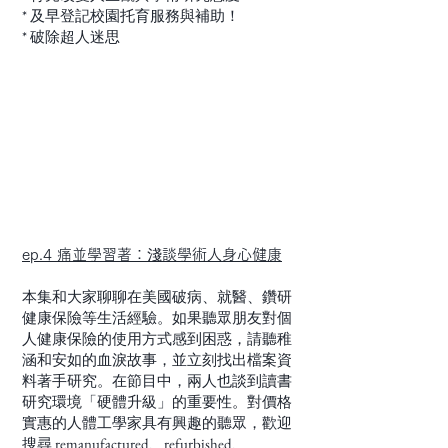
* 及早登記校園托育服務與補助！
* 破除超人迷思
ep.4 痛並學習著：淺談學術人身心健康
本集和大家聊聊在美國破病、就醫、鑽研
健康保險等生活經驗。如果聽眾朋友對個
人健康保險的使用方式感到困惑，請聽稚
涵和安如的血淚故事，並立刻找出檔案資
料著手研究。在節目中，兩人也談到讀書
研究環境「硬體升級」的重要性。對價格
實惠的人體工學家具有興趣的聽眾，歡迎
搜尋 remanufactured、refurbished、