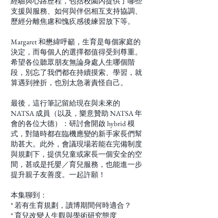
經驗與心路歷程，包括校園內提供了哪些
支援與服務、如何與伴侶相互支持協調、
歷經分離焦慮和愧疚感後練習放下等。
Margaret 和懋緯呼籲，生育是每個家庭的
決定，而每個人的選擇都值得受到尊重。
希望各位聽眾朋友無論身處人生哪個階
段，別忘了我們都在持續摸索、學習，就
算遇到挫折，也別太急著責怪自己。
最後，這行筆記留給現在與未來的
NATSA 成員（以及，樂意贊助 NATSA 年
會的各位大德）：研討會開啟 hybrid 模
式，對隨時都在臨機應變的新手家長們幫
助甚大。此外，會議現場若能在完備制度
與規劃下，提供兒童或家長一個安全的空
間，甚或是托嬰／育兒服務，也能進一步
提升親子友善度。一起許願！
本集聊到：
* 若有生育規劃，讀博期間何時適合？
* 育兒改變人生觀與學術研究態度