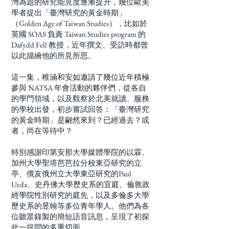
灣為題的研究能見度逐漸提升，幾位歐美
學者提出「臺灣研究的黃金時期」
（Golden Age of Taiwan Studies），比如於
英國 SOAS 負責 Taiwan Studies program 的
Dafydd Fell 教授，近年撰文、受訪時都曾
以此描繪他的所見所思。
這一集，稚涵和安如邀請了幾位近年積極
參與 NATSA 年會活動的夥伴們，從各自
的學門領域，以及觀察於北美就讀、服務
的學校出發，初步嘗試回答：「臺灣研究
的黃金時期」是翩然來到？已經過去？或
者，尚在等待中？
特別感謝印第安那大學媒體學院的以霖、
加州大學聖塔芭芭拉分校東亞研究的立
亭、俄亥俄州立大學東亞研究的Paul
Ueda、史丹佛大學歷史系的宜庭、倫敦政
經學院性別研究的庭先，以及多倫多大學
歷史系的昱翰等多位青年學人。他們為各
位聽眾錄製的簡短語音訊息，呈現了初探
此一提問的多重切面。