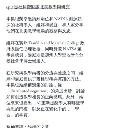
ep.3 從社科觀點談北美教學與研究
本集很榮幸邀請到兩位和 NATSA 淵源頗
深的社科學人：維婷和晏庭，和大家分享
他們在北美教學現場的觀察與反思。
維婷在賓州 Franklin and Marshall College 政
府系擔任助理教授，同時身兼 NATSA 董
事會成員，晏庭則是加州大學聖地牙哥分
校社會學博士候選人。
在研究與教學兩者的分流與匯流之間，維
婷和晏庭提供了幾種思考與實踐的方法。
本集也延續前幾集的討論，從
「distributed cognition」的角度出發，討論
如何創造教學相長的正向循環。此外，兩
位來賓也提出，AI 重新提醒學人有哪些學
與思的門檻，以及正在變化中的，「學
習」的本質。
延伸閱讀：
維婷的文章