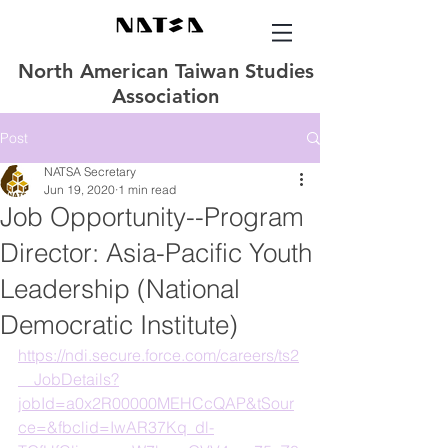
North American Taiwan Studies
Association
Post
NATSA Secretary
Jun 19, 2020
1 min read
Job Opportunity--Program
Director: Asia-Pacific Youth
Leadership (National
Democratic Institute)
https://ndi.secure.force.com/careers/ts2
__JobDetails?
jobId=a0x2R00000MEHCcQAP&tSour
ce=&fbclid=IwAR37Kq_dl-