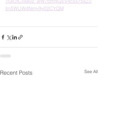
TGfUfClisevz_wW7bmgGVV4cxx75xZ0
Im5WUW4Nmy9y02CYQM
See All
Recent Posts