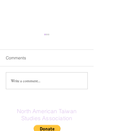
Fwd: 【臺灣研究暨海外學
Fwd: Apply by J
Academic Prog
人交流】工作坊
Instructors @Nat
2026年7月8日 
「臺灣研究」在近年來已經成
Comments
Taiwan Universi
優先考慮。 CET Ac
為一種視角、方法，更是重要
Programs 成立於 
的議題，成為國內外重要的研
總部位於美國華盛
究領域，各學科皆從不同視角
Write a comment...
力於提供美國大學
提出豐富且多元的討論。國立
外學習與文化沉浸
陽明交通大學人文社會學系素
於全球 9 個國家
以社會學、人類學、歷史學與
CET Taiwan 自 2
文化研究為四大研究主軸，重
North American Taiwan
運，並與國立臺灣
視跨領域對話，致力於開創新
Studies Association
合作，接待來自美國
的理論視野，擁有大學部、碩
所大專院校的學生
士班，直屬的客家文化學院亦