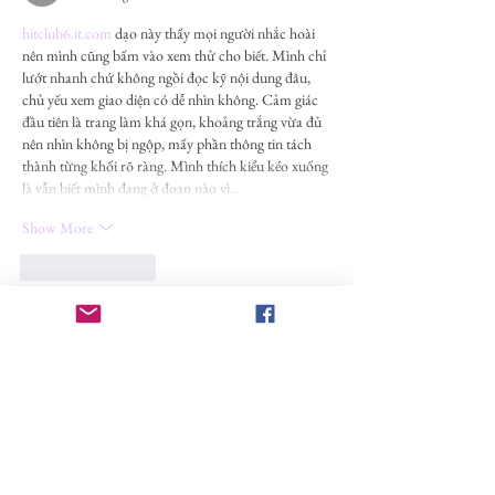
的理論視野，擁有
hitclub6.it.com
 dạo này thấy mọi người nhắc hoài 
士班，直屬的客家
nên mình cũng bấm vào xem thử cho biết. Mình chỉ 
設有博士班，為國
lướt nhanh chứ không ngồi đọc kỹ nội dung đâu, 
群、文化、歷史、
chủ yếu xem giao diện có dễ nhìn không. Cảm giác 
đầu tiên là trang làm khá gọn, khoảng trắng vừa đủ 
並具有完整教學結
nên nhìn không bị ngộp, mấy phần thông tin tách 
單位。 為了提供
thành từng khối rõ ràng. Mình thích kiểu kéo xuống 
定予國內
là vẫn biết mình đang ở đoạn nào vì…
Show More
Like
Reply
ngoongniepgangvoat.1.24.5
11 hours ago
hitclubhitclub.com
 hôm trước mình cũng tò mò 
bấm vào xem thử cho biết thôi, kiểu lướt nhanh chứ 
không ngồi đọc kỹ hay làm gì nhiều. Vừa vào là thấy 
giao diện khá sáng sủa, khoảng trống vừa đủ nên 
mắt đỡ mệt, không bị nhồi chữ. Mình để ý cách họ 
chia nội dung theo từng khối rõ ràng, nhìn một cái 